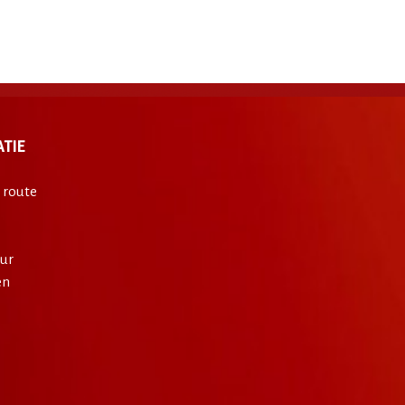
TIE
 route
ur
en