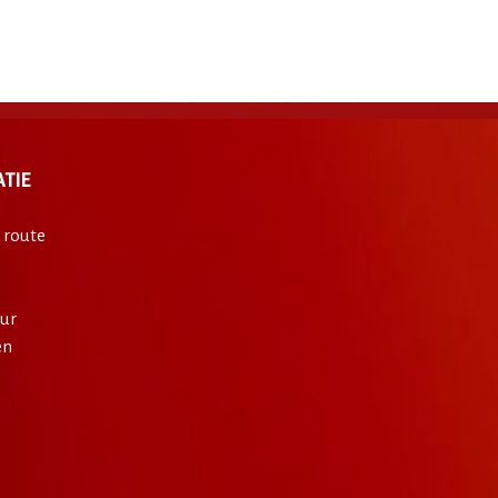
TIE
 route
ur
en