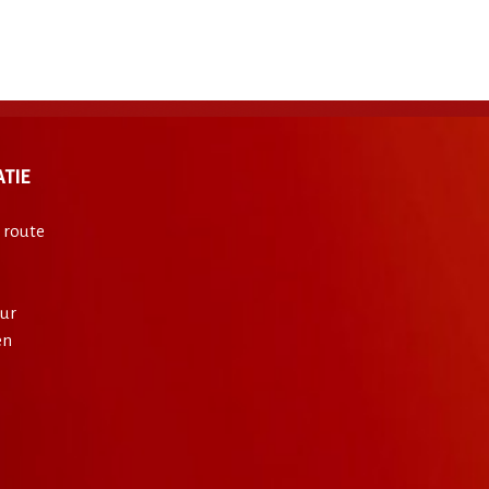
TIE
 route
ur
en